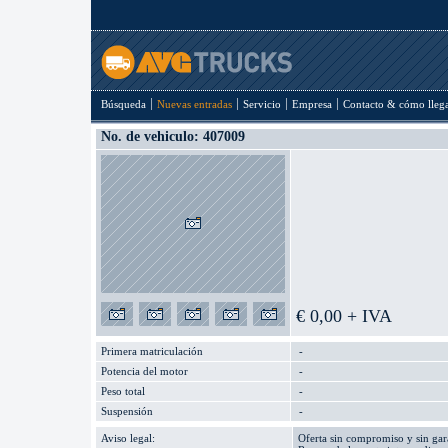
Búsqueda
Nuevas entradas
Servicio
Empresa
Contacto & cómo lleg
No. de vehiculo: 407009
€ 0,00 + IVA
Primera matriculación
-
Potencia del motor
-
Peso total
-
Suspensión
-
Aviso legal:
Oferta sin compromiso y sin gara