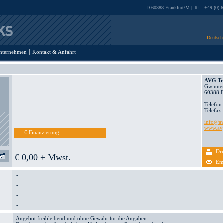
D-60388 Frankfurt/M | Tel.: +49 (0) 
Deutsch
nternehmen
Kontakt & Anfahrt
AVG Tr
Gwinner
60388 F
Telefon
Telefax
info@av
www.avg
€ Finanzierung
Dr
€ 0,00 + Mwst.
Em
-
-
-
-
Angebot freibleibend und ohne Gewähr für die Angaben.