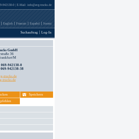
69-942138-0 | E-Mail:
info@avg-trucks.de
English
Francais
Español
Suomi
Suchauftrag
Log-In
ucks GmbH
straße 36
rankfurt/M
:
069-942138-0
:
069-942138-38
g-trucks.de
-trucks.de
ucken
Speichern
pfehlen