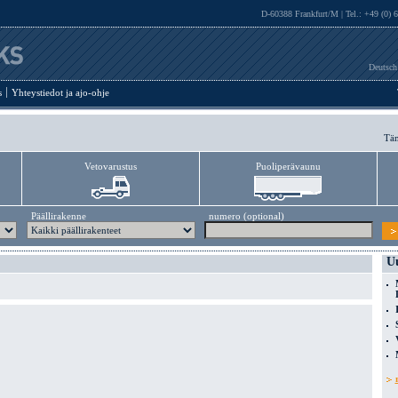
D-60388 Frankfurt/M | Tel.: +49 (0) 
Deutsch
s
Yhteystiedot ja ajo-ohje
Täm
Vetovarustus
Puoliperävaunu
Päällirakenne
numero (optional)
U