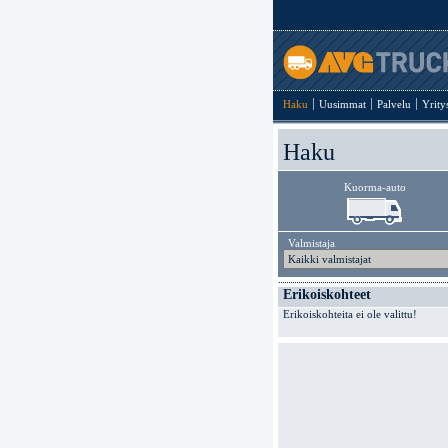
Haku
Uusimmat
Palvelu
Yrity
Haku
Kuorma-auto
Valmistaja
Erikoiskohteet
Erikoiskohteita ei ole valittu!