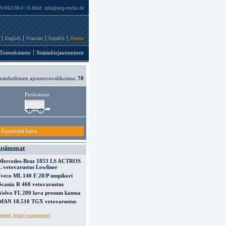
69-942138-0 | E-Mail:
info@avg-trucks.de
English
Francais
Español
Suomi
Toimeksianto
Sisäänkirjautuminen
änhetkinen ajoneuvovalikoima:
70
Perävaunu
Käynnistä haku
usimmat
Mercedes-Benz 1853 LS ACTROS
L vetovarustus Lowliner
Iveco ML 140 E 28/P umpikori
Scania R 460 vetovarustus
Volvo FL 280 lava pressun kanssa
MAN 18.510 TGX vetovarustus
muut juuri saapuneet