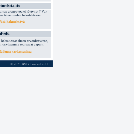
imeksianto
pivaa ajoneuvoa ei löytynyt ? Voit
ttää tähän uuden hakutehtävän.
Jätä hakutehtävä
lvelu
s haluat ostaa ilman arvonlisäveroa,
in tarvitsemme seuraavat paperit.
Tallenna tarkastuslista
© 2021
AVG
Trucks GmbH